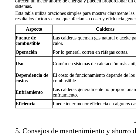
ofrecen un mejor ahorro de energía y pueden proporcionar un co
sistemas. |
Esta tabla utiliza oraciones simples para mostrar claramente las 
resalta los factores clave que afectan su costo y eficiencia gener
Aspecto
Calderas
Fuente de
Las calderas queman gas natural o aceite pa
combustible
calor.
Operación
Por lo general, corren en ráfagas cortas.
Uso
Común en sistemas de calefacción más anti
Dependencia de
El costo de funcionamiento depende de los 
costos
combustible.
Las calderas generalmente no proporcionan
Enfriamiento
enfriamiento.
Eficiencia
Puede tener menor eficiencia en algunos ca
5. Consejos de mantenimiento y ahorro d