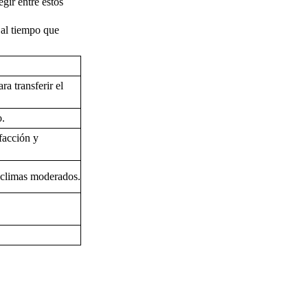
gir entre estos
, al tiempo que
ra transferir el
o.
facción y
n climas moderados.