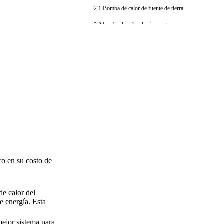
2.1 Bomba de calor de fuente de tierra
2.2 bomba de calor de aire a agua
2.3 Bombas de fuego dividido
3.Factores que afectan los costos
de instalación
3.1 Tamaño y diseño del hogar
3.2 Tipo y capacidad del sistema
3.3 Complejidad de instalación
3.4 Tasas y permisos de mano de obra
local
ro en su costo de
3.5 Incentivos gubernamentales
3.6 Marca y tecnología
de calor del
4. Comparación de sistemas de
e energía. Esta
calefacción
mejor sistema para
5. Consejos de mantenimiento y