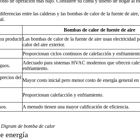
sto de operación más bajo. Considere su clima y diseño de hogar al ele
diferencias entre las calderas y las bombas de calor de la fuente de aire
al.
Bombas de calor de fuente de aire
ra producir
Las bombas de calor de la fuente de aire usan electricidad pa
calor del aire exterior.
Proporcionan ciclos continuos de calefacción y enfriamient
Adecuado para sistemas HVAC modernos que ofrecen cale
guos.
enfriamiento.
precios del
Mayor costo inicial pero menor costo de energía general e
Proporcionan calefacción y enfriamiento.
sos.
A menudo tienen una mayor calificación de eficiencia.
Digram de bomba de calor
*
e energía