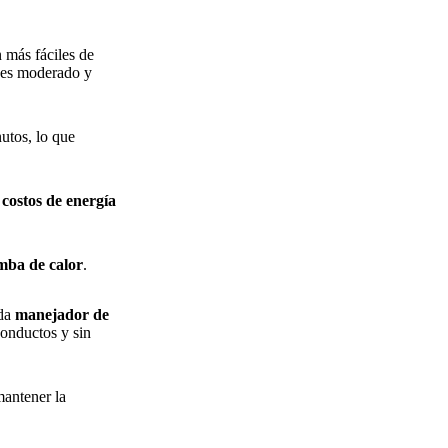
n más fáciles de
es moderado y
utos, lo que
s
costos de energía
omba de calor
.
ada
manejador de
conductos y sin
mantener la