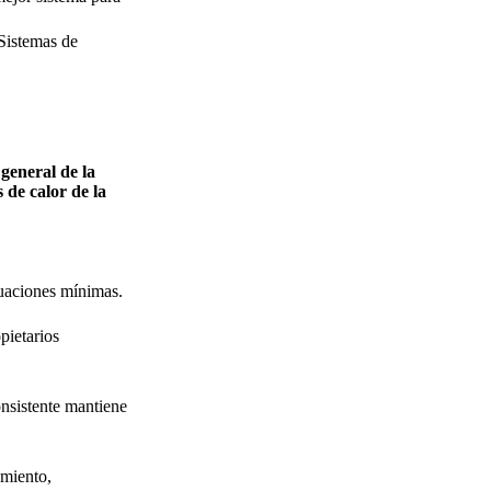
ahorro de energía
 Sistemas de
6. Conclusión
 general de la
 de calor de la
tuaciones mínimas.
pietarios
onsistente mantiene
amiento,