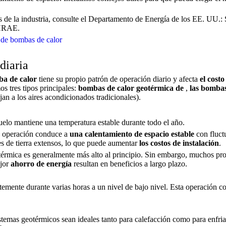
es de la industria, consulte el Departamento de Energía de los EE. UU.:
SHRAE.
 de bombas de calor
diaria
ba de calor
tiene su propio patrón de operación diario y afecta
el costo
os tres tipos principales:
bombas de calor geotérmica de
,
las bombas
an a los aires acondicionados tradicionales).
suelo mantiene una temperatura estable durante todo el año.
Su operación conduce a
una calentamiento de espacio estable
con fluc
es de tierra extensos, lo que puede aumentar
los costos de instalación
.
térmica es generalmente más alto al principio. Sin embargo, muchos pro
ejor
ahorro de energía
resultan en beneficios a largo plazo.
mente durante varias horas a un nivel de bajo nivel. Esta operación c
sistemas geotérmicos sean ideales tanto para calefacción como para enfri