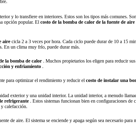
bre.
xterior y lo transfiere en interiores. Estos son los tipos más comunes. So
una opción popular. El
costo de la bomba de calor de la fuente de aire
e aire
cicla 2 a 3 veces por hora. Cada ciclo puede durar de 10 a 15 min
ras. En un clima muy frío, puede durar más.
 de la bomba de calor
. Muchos propietarios los eligen para reducir su
acción y enfriamiento
.
nte para optimizar el rendimiento y reducir el
costo de instalar una b
nidad exterior y una unidad interior. La unidad interior, a menudo llam
de refrigerante
. Estos sistemas funcionan bien en configuraciones de 
y calefacción.
uente de aire. El sistema se enciende y apaga según sea necesario para 