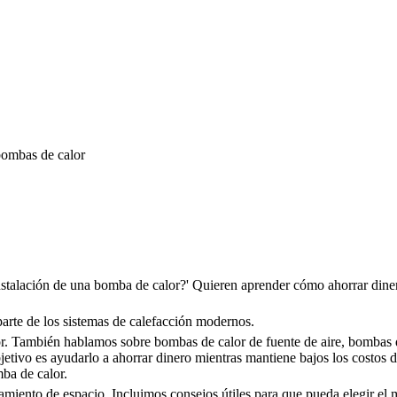
bombas de calor
nstalación de una bomba de calor?' Quieren aprender cómo ahorrar dine
arte de los sistemas de calefacción modernos.
or. También hablamos sobre bombas de calor de fuente de aire, bombas 
tivo es ayudarlo a ahorrar dinero mientras mantiene bajos los costos d
mba de calor.
miento de espacio. Incluimos consejos útiles para que pueda elegir el 