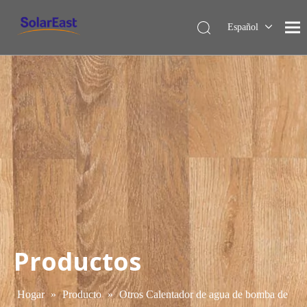
Español
English
Français
Deutsch
Italiano
Nederlands
Productos
Hogar
»
Producto
»
Otros Calentador de agua de bomba de