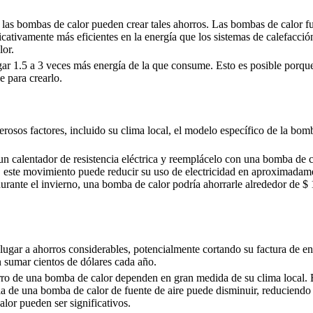
 las bombas de calor pueden crear tales ahorros. Las bombas de calor 
ficativamente más eficientes en la energía que los sistemas de calefacción
lor.
gar 1.5 a 3 veces más energía de la que consume. Esto es posible porq
e para crearlo.
osos factores, incluido su clima local, el modelo específico de la bomb
n calentador de resistencia eléctrica y reemplácelo con una bomba de c
, este movimiento puede reducir su uso de electricidad en aproximada
durante el invierno, una bomba de calor podría ahorrarle alrededor de $
lugar a ahorros considerables, potencialmente cortando su factura de en
 sumar cientos de dólares cada año.
orro de una bomba de calor dependen en gran medida de su clima local. 
a de una bomba de calor de fuente de aire puede disminuir, reduciendo 
lor pueden ser significativos.