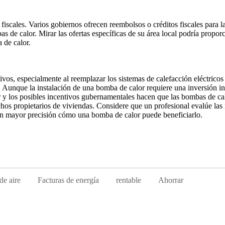
scales. Varios gobiernos ofrecen reembolsos o créditos fiscales para la
s de calor. Mirar las ofertas específicas de su área local podría propor
 de calor.
os, especialmente al reemplazar los sistemas de calefacción eléctricos 
Aunque la instalación de una bomba de calor requiere una inversión ini
r y los posibles incentivos gubernamentales hacen que las bombas de ca
hos propietarios de viviendas. Considere que un profesional evalúe las
con mayor precisión cómo una bomba de calor puede beneficiarlo.
de aire
Facturas de energía
rentable
Ahorrar