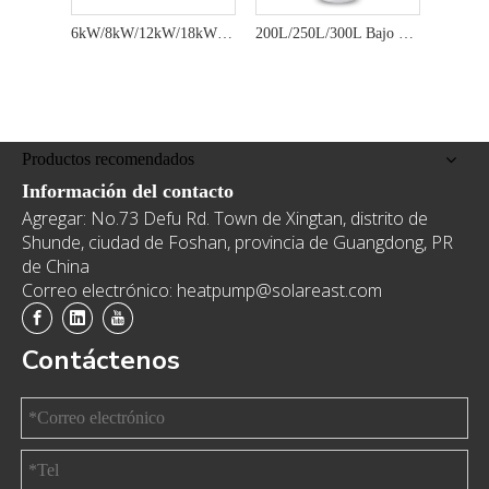
6kW/8kW/12kW/18kW 220V/240V/380V R290 Calentador de agua de la bomba de calor Calentamiento y enfriamiento-3
200L/250L/300L Bajo ruido R290 Calentador de agua de bomba de calor doméstica eficiente ecológica - Serie YT
Productos recomendados
Información del contacto
Agregar: No.73 Defu Rd. Town de Xingtan, distrito de
Shunde, ciudad de Foshan, provincia de Guangdong, PR
de China
Correo electrónico: heatpump@solareast.com
Contáctenos