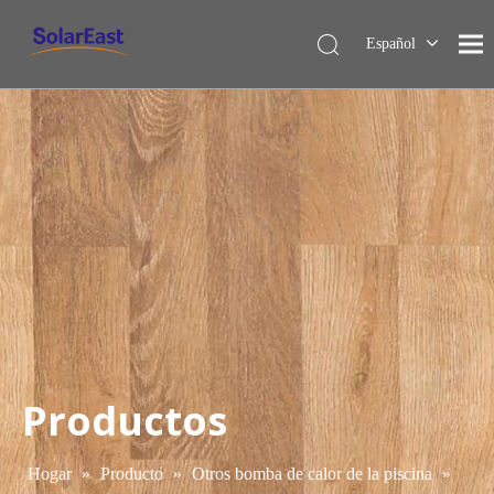
Español
English
Français
Deutsch
Italiano
Nederlands
Productos
Hogar
»
Producto
»
Otros bomba de calor de la piscina
»