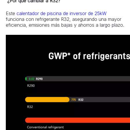
¿Por qué cambiar a R32?
Este 
calentador de piscina de inversor de 25kW 
funciona con refrigerante R32, asegurando una mayor 
eficiencia, emisiones más bajas y ahorros a largo plazo.