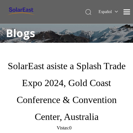
Español
English
Blogs
Français
Deutsch
Italiano
Nederlands
SolarEast asiste a Splash Trade
Expo 2024, Gold Coast
Conference & Convention
Center, Australia
Vistas:
0