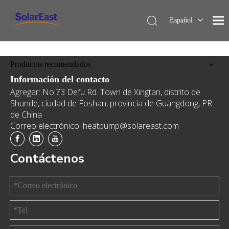
Español
English
Français
Productos recomendados
Deutsch
Información del contacto
Italiano
Agregar: No.73 Defu Rd. Town de Xingtan, distrito de
Nederlands
Shunde, ciudad de Foshan, provincia de Guangdong, PR
de China
Correo electrónico: heatpump@solareast.com
Contáctenos