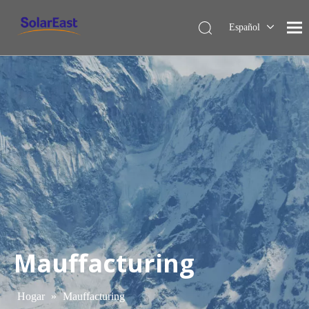
Español
English
Français
Deutsch
Italiano
Nederlands
Mauffacturing
Hogar
»
Mauffacturing