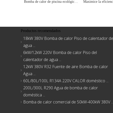
Bomba de calor de piscina ecológica de 13kW R290 para la máxima eficiencia
Productos recomendados
18kW 380V Bomba de calor Piso de calentador d
agua ...
6kW/12kW 220V Bomba de calor Piso del
calentador de agua ...
12kW 380V R32 Fuente de aire Bomba de calor
Agua ...
60L/80L/100L R134A 220V CALOR doméstico ...
200L/300L R290 Agua de bomba de calor
doméstica ...
Bomba de calor comercial de 50kW-400kW 380V ..