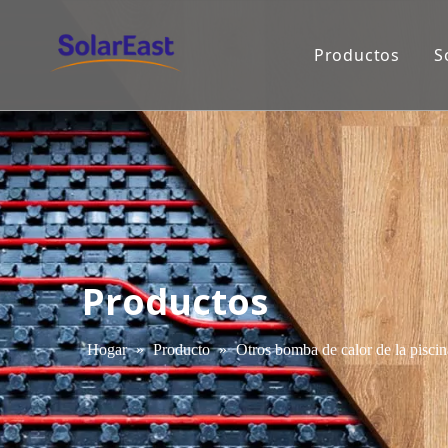
Productos
S
Productos
Hogar
»
Producto
»
Otros bomba de calor de la piscin