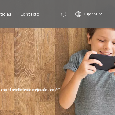
ticias
Contacto
Español
English
Français
Deutsch
Italiano
Nederlands
 con el rendimiento mejorado con SG