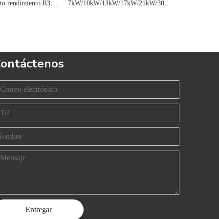
7kW-30kW de alto rendimiento R32 Inverter Pool Bomba de calor Agua de agua para calentamiento rentable
7kW/10kW/13kW/17kW/21kW/30kW Avanzado R32 Inverter Pool Calentador de agua de calor de calor para una eficiencia energética superior
ontáctenos
Entregar