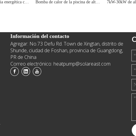
Maximice la eficiencia energética con 7kW R290 Solución de piscina de la bomba de calor
Bomba de calor de la piscina de alto rendimiento de 7kW/10kW/13kW R32 con eficiencia energética avanzada y beneficios ambientales
Información del contacto
C
Agregar: No.73 Defu Rd. Town de Xingtan, distrito de
e
Shunde, ciudad de Foshan, provincia de Guangdong,
PR de China
Correo electrónico: heatpump@solareast.com
.