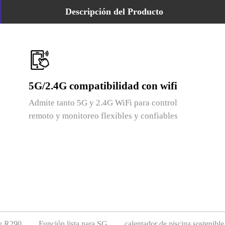
Descripción del Producto
5G/2.4G compatibilidad con wifi
Admite tanto 5G y 2.4G WiFi para control
remoto y monitoreo flexibles y confiables
te R290
Función lista para SG
calentador de piscina sostenible