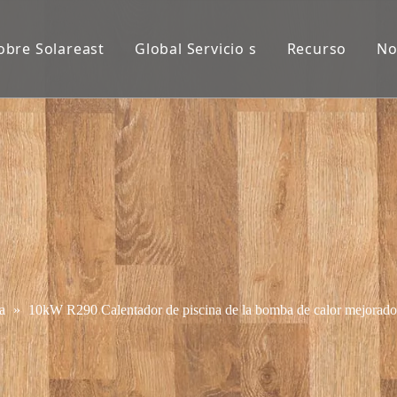
obre Solareast
Global Servicio s
Recurso
No
a
»
10kW R290 Calentador de piscina de la bomba de calor mejorado