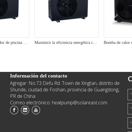
10kW R290 Calentador de piscina de la bomba de calor mejorado con el rendimiento mejorado con SG
Maximice la eficiencia energética con 7kW R290 Solución de piscina de la bomba de calor
Información del contacto
C
Agregar: No.73 Defu Rd. Town de Xingtan, distrito de
e
Shunde, ciudad de Foshan, provincia de Guangdong,
PR de China
Correo electrónico: heatpump@solareast.com