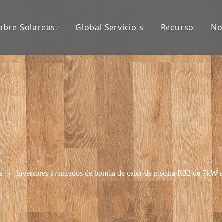
obre Solareast
Global Servicio s
Recurso
No
a
»
Inversores avanzados de bomba de calor de piscina R32 de 7kW a