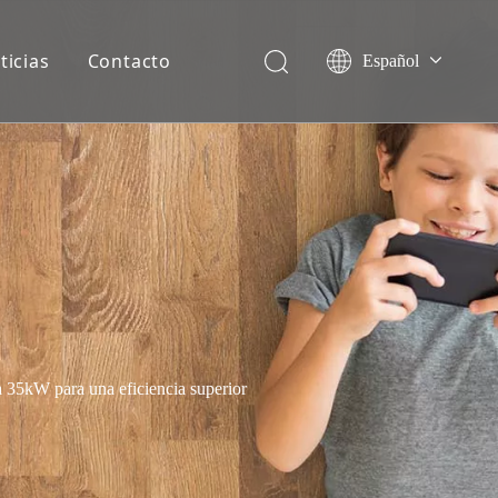
ticias
Contacto
Español
English
Français
Deutsch
Italiano
Nederlands
 35kW para una eficiencia superior