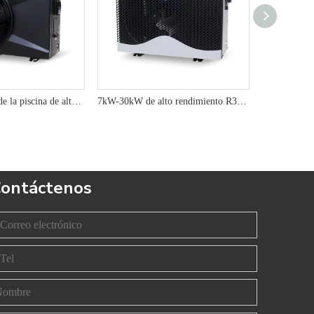
Bomba de calor de la piscina de alto rendimiento de 7kW/10kW/13kW R32 con eficiencia energética avanzada y beneficios ambientales
7kW-30kW de alto rendimiento R32 Inverter Pool Bomba de calor Agua de agua para calentamiento rentable
ontáctenos