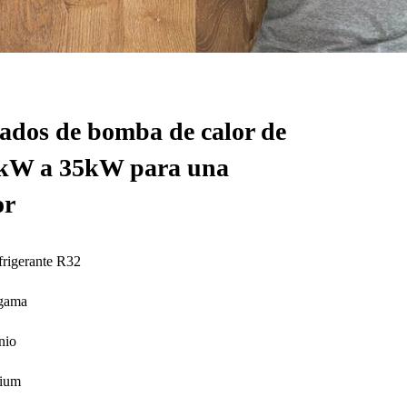
ados de bomba de calor de
7kW a 35kW para una
or
frigerante R32
 gama
nio
mium