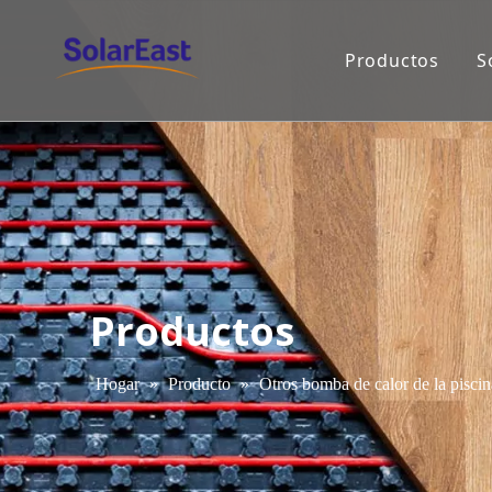
Productos
S
Productos
Hogar
»
Producto
»
Otros bomba de calor de la piscin