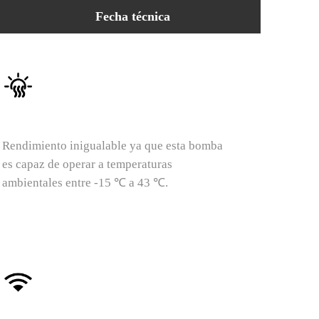
Fecha técnica
Gran rango de calefacción
Rendimiento inigualable ya que esta bomba
es capaz de operar a temperaturas
ambientales entre -15 ℃ a 43 ℃.