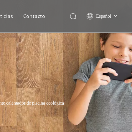
ticias
Contacto
Español
English
Français
Deutsch
Italiano
Nederlands
calentador de piscina ecológica