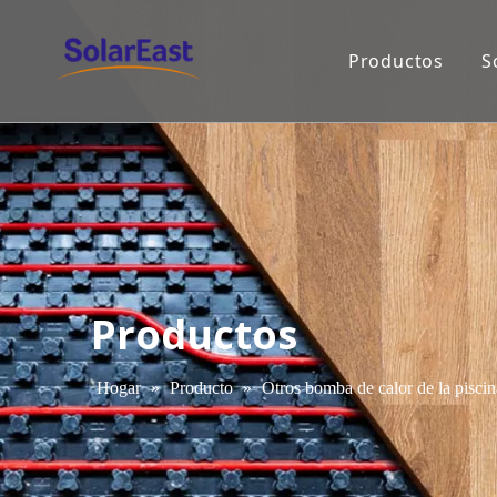
Productos
S
Productos
Hogar
»
Producto
»
Otros bomba de calor de la piscin