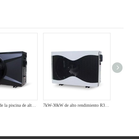
Bomba de calor de la piscina de alto rendimiento de 7kW/10kW/13kW R32 con eficiencia energética avanzada y beneficios ambientales
7kW-30kW de alto rendimiento R32 Inverter Pool Bomba de calor Agua de agua para calentamiento rentable