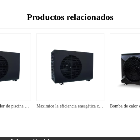
Productos relacionados
10kW R290 Calentador de piscina de la bomba de calor mejorado con el rendimiento mejorado con SG
Maximice la eficiencia energética con 7kW R290 Solución de piscina de la bomba de calor