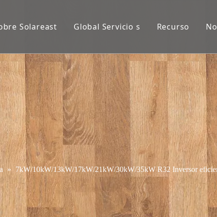
obre Solareast
Global Servicio s
Recurso
No
a
»
7kW/10kW/13kW/17kW/21kW/30kW/35kW R32 Inversor eficiente 