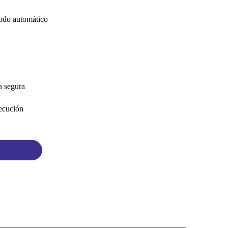
modo automático
n segura
jecución