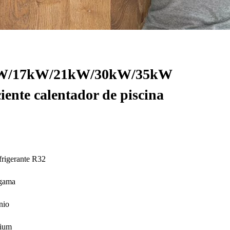
W/17kW/21kW/30kW/35kW
iente calentador de piscina
frigerante R32
 gama
nio
mium