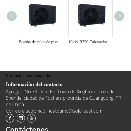
Bomba de calor de piscina ecológica de 13kW R290 para la máxima eficiencia
10kW R290 Calentador de piscina de la bomba de calor mejorado con el rendimiento mejorado con SG
Productos recomendados
Información del contacto
Agregar: No.73 Defu Rd. Town de Xingtan, distrito de
Shunde, ciudad de Foshan, provincia de Guangdong, PR
de China
Correo electrónico: heatpump@solareast.com
Contáctenos