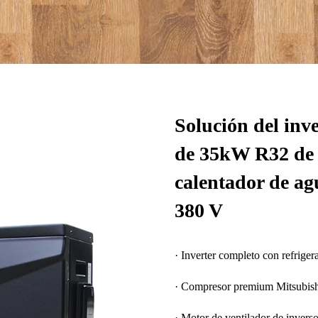
Solución del inv
de 35kW R32 de
calentador de ag
380 V
· Inverter completo con refrige
· Compresor premium Mitsubish
· Motor de ventilador de invers