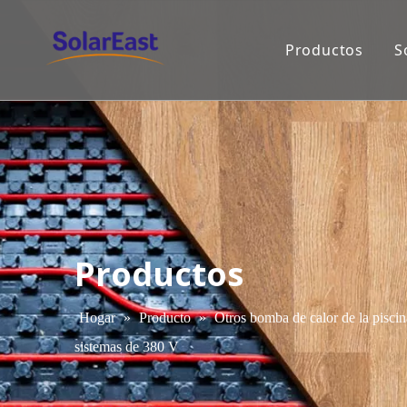
Productos
S
Productos
Hogar
»
Producto
»
Otros bomba de calor de la piscin
sistemas de 380 V