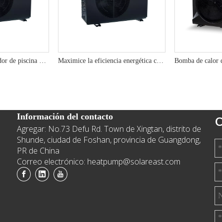
10kW R290 Calentador de piscina de la bomba de calor mejorado con el rendimiento mejorado con SG
Maximice la eficiencia energética con 7kW R290 Solución de piscina de la bomba de calor
Información del contacto
C
Agregar: No.73 Defu Rd. Town de Xingtan, distrito de
e
Shunde, ciudad de Foshan, provincia de Guangdong,
PR de China
Correo electrónico: heatpump@solareast.com