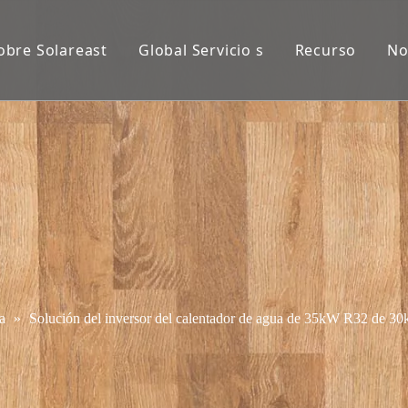
obre Solareast
Global Servicio s
Recurso
No
a
»
Solución del inversor del calentador de agua de 35kW R32 de 30