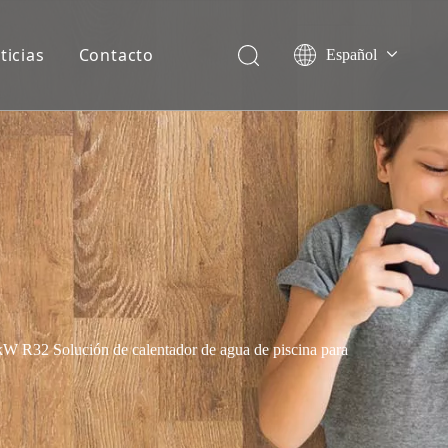
ticias
Contacto
Español
English
Français
Deutsch
Italiano
Nederlands
kW R32 Solución de calentador de agua de piscina para