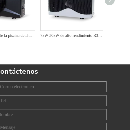
Bomba de calor de la piscina de alto rendimiento de 7kW/10kW/13kW R32 con eficiencia energética avanzada y beneficios ambientales
7kW-30kW de alto rendimiento R32 Inverter Pool Bomba de calor Agua de agua para calentamiento rentable
ontáctenos